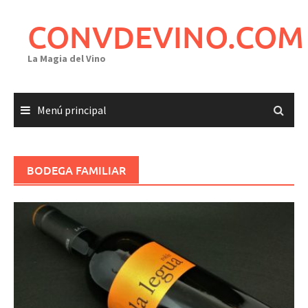
Saltar
al
CONVDEVINO.COM
contenido
La Magia del Vino
Menú principal
BODEGA FAMILIAR