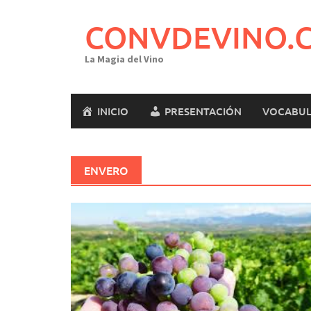
Saltar
al
CONVDEVINO.
contenido
La Magia del Vino
INICIO
PRESENTACIÓN
VOCABUL
ENVERO