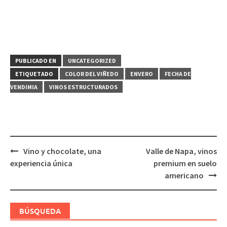
PUBLICADO EN
UNCATEGORIZED
ETIQUETADO
COLOR DEL VIÑEDO
ENVERO
FECHA DE
VENDIMIA
VINOS ESTRUCTURADOS
Navegación
Vino y chocolate, una
Valle de Napa, vinos
de
experiencia única
premium en suelo
entradas
americano
BÚSQUEDA