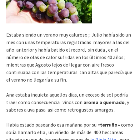
Estaba siendo un verano muy caluroso ; Julio había sido un
mes con unas temperaturas registradas mayores a las del
año anterior y había batido el record, sin duda , en el
número de olas de calor sufridas en los últimos 40 años ;
mientras que Agosto lejos de llegar con aire fresco
continuaba con las temperaturas tan altas que parecía que
el verano no llegaría a su fin.
Ana estaba inquieta aquellos días, un exceso de sol podría
traer como consecuencia vinos con
aroma a quemado
, y
sabores a uva pasa asi como retrogustos amargos .
Habia estado paseando esa mañana por su
«terruño»
como
solía llamarlo ella , un viñedo de más de 400 hectareas
situado en uno de los mejores pagos de
la Rioja Alta
, para