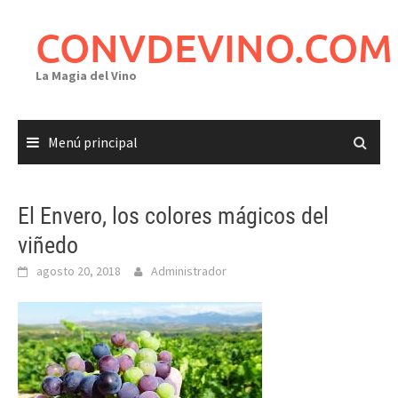
Saltar
al
CONVDEVINO.COM
contenido
La Magia del Vino
Menú principal
El Envero, los colores mágicos del
viñedo
agosto 20, 2018
Administrador