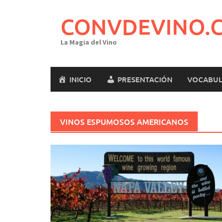
Saltar
al
CONVDEVINO.
contenido
La Magia del Vino
INICIO
PRESENTACIÓN
VOCABUL
VINOS ESPUMOSOS AMERICANOS