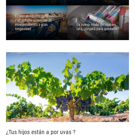
El vino de Oporto: generoso,
con notable potencial de
envejecimiento y gran
La nueva moda del vino en
longevidad
lata, ¿llegará para quedarse?
¿Tus hijos están a por uvas ?