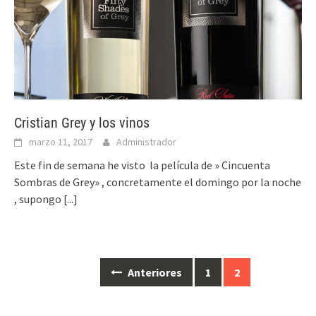
Cristian Grey y los vinos
marzo 11, 2017
Administrador
Este fin de semana he visto la película de » Cincuenta
Sombras de Grey» , concretamente el domingo por la noche
, supongo
[...]
Ir
Anteriores
1
2
a
las